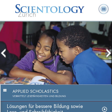
Zürich
L. Ron
Was ist
Ehrenamtliche
Häufig gestellte
Bücher
Hubbard
Scientology?
Geistliche
Fragen
APPLIED SCHOLASTICS
VERMITTELT LESEFÄHIGKEITEN UND BILDUNG
Lösungen für bessere Bildung sowie