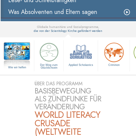
Lese- und Schreibfähigkeit
Was Absolventen und Eltern sagen
Globale humanitäre und Sozialprogramme,
die von der Scientology Kirche gefördert werden
▼
Der Weg zum
Applied Scholastics
Criminon
Wie wir helfen
Glücklichsein
ÜBER DAS PROGRAMM
BASISBEWEGUNG
ALS ZÜNDFUNKE FÜR
VERÄNDERUNG
WORLD LITERACY
CRUSADE
(WELTWEITE