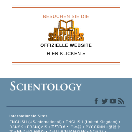
BESUCHEN SIE DIE
OFFIZIELLE WEBSITE
HIER KLICKEN »
Internationale Sites
ENGLISH (US/International)
ENGLISH (United Kingdom)
עברית
DANSK
FRANÇAIS
日本語
РУССКИЙ
繁體中
文
NEDERLANDS
DEUTSCH
MAGYAR
NORSK