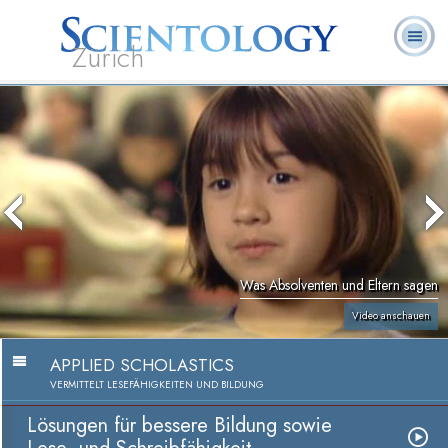
Zürich
L. Ron
Was ist
Ehrenamtliche
Häufig gestellte
Bücher
Hubbard
Scientology?
Geistliche
Fragen
Was Absolventen und Eltern sagen
Video anschauen
APPLIED SCHOLASTICS
VERMITTELT LESEFÄHIGKEITEN UND BILDUNG
Lösungen für bessere Bildung sowie