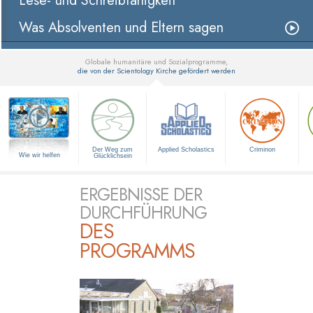
Lese- und Schreibfähigkeit
Was Absolventen und Eltern sagen
Globale humanitäre und Sozialprogramme,
die von der Scientology Kirche gefördert werden
▼
Der Weg zum
Applied Scholastics
Criminon
Wie wir helfen
Glücklichsein
ERGEBNISSE DER
DURCHFÜHRUNG
DES
PROGRAMMS