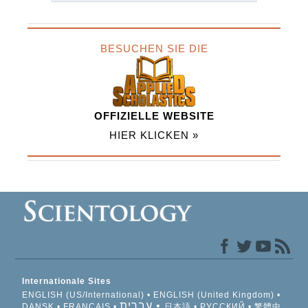
BESUCHEN SIE DIE
OFFIZIELLE WEBSITE
HIER KLICKEN »
Internationale Sites
ENGLISH (US/International)
ENGLISH (United Kingdom)
עברית
DANSK
FRANÇAIS
日本語
РУССКИЙ
繁體中