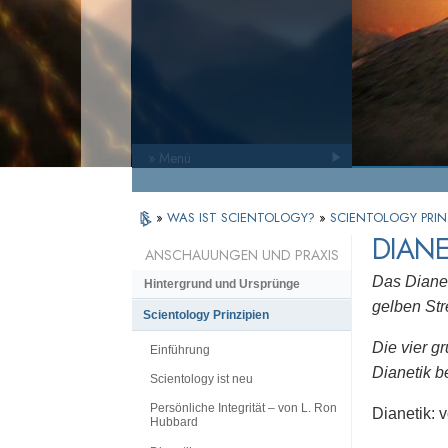
» Menü
»
WAS IST SCIENTOLOGY?
»
SCIENTOLOGY PRIN
DIANE
ANSCHAUUNGEN UND PRAXIS
Das Diane
Hintergrund und Ursprünge
gelben Str
Scientology Prinzipien
Die vier g
Einführung
Dianetik b
Scientology ist neu
Persönliche Integrität – von L. Ron
Dianetik: 
Hubbard