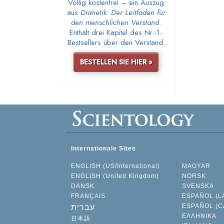
Völlig kostenfrei – ein Auszug
aus
Dianetik: Der Leitfaden für
den menschlichen Verstand
.
Enthält drei Kapitel des Nr.-1-
Bestsellers über den Verstand.
BESTELLEN SIE HIER »
Internationale Sites
ENGLISH (US/International)
MAGYAR
ENGLISH (United Kingdom)
NORSK
DANSK
SVENSKA
FRANÇAIS
ESPAÑOL (L
ESPAÑOL (C
עברית
ΕΛΛΗΝΙΚA
日本語