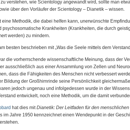
zu verstehen, wie Scientology angewandt wird, sollte man et
wie über den Vorläufer der Scientology – Dianetik – wissen.
st eine Methodik, die dabei helfen kann, unerwünschte Empfin
 psychosomatische Krankheiten (Krankheiten, die durch geisti
ert werden) zu mindern.
am besten beschrieben mit „Was die Seele mittels dem Verstand
ar die vorherrschende wissenschaftliche Meinung, dass der Ve
s er ausschließlich aus einer Ansammlung von Zellen und Neuro
n, dass die Fähigkeiten des Menschen nicht verbessert werde
er Bildung der Großhirnrinde seine Persönlichkeit gleichermaße
waren jedoch ungenau und infolgedessen wurde in der Wissens
erstand entwickelt, noch eine Methodik, um die damit verbund
bbard
hat dies mit
Dianetik: Der Leitfaden für den menschlichen
s im Jahre 1950 kennzeichnet einen Wendepunkt in der Geschi
verstehen.