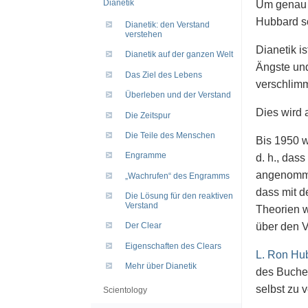
Dianetik
Um genau 
Hubbard so
Dianetik: den Verstand
verstehen
Dianetik i
Dianetik auf der ganzen Welt
Ängste und
Das Ziel des Lebens
verschlimm
Überleben und der Verstand
Dies wird 
Die Zeitspur
Die Teile des Menschen
Bis 1950 w
Engramme
d. h., das
angenomme
„Wachrufen“ des Engramms
dass mit d
Die Lösung für den reaktiven
Verstand
Theorien 
über den V
Der Clear
Eigenschaften des Clears
L. Ron Hu
Mehr über Dianetik
des Buche
selbst zu 
Scientology