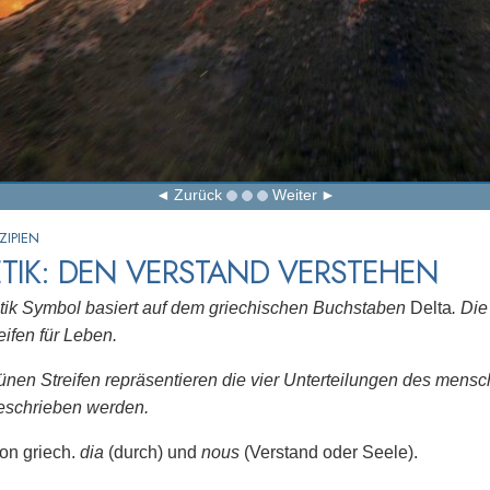
Zurück
Weiter
ZIPIEN
TIK: DEN VERSTAND VERSTEHEN
tik Symbol basiert auf dem griechischen Buchstaben
Delta
. Di
eifen für Leben.
rünen Streifen repräsentieren die vier Unterteilungen des mensc
eschrieben werden.
von griech.
dia
(durch) und
nous
(Verstand oder Seele).