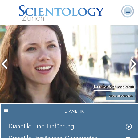
Zürich
L. Ron
Was ist
Ehrenamtliche
Häufig gestellte
Bücher
Hubbard
Scientology?
Geistliche
Fragen
Jennifer, Schauspielerin
Video anschauen
DIANETIK
Dianetik: Eine Einführung