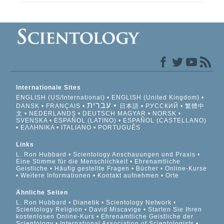
Internationale Sites
ENGLISH (US/International)
ENGLISH (United Kingdom)
עברית
DANSK
FRANÇAIS
日本語
РУССКИЙ
繁體中
文
NEDERLANDS
DEUTSCH
MAGYAR
NORSK
SVENSKA
ESPAÑOL (LATINO)
ESPAÑOL (CASTELLANO)
ΕΛΛΗΝΙΚA
ITALIANO
PORTUGUÊS
Links
L. Ron Hubbard
Scientology Anschauungen und Praxis
Eine Stimme für die Menschlichkeit
Ehrenamtliche
Geistliche
Häufig gestellte Fragen
Bücher
Online-Kurse
Weitere Informationen
Kontakt aufnehmen
Orte
Ähnliche Seiten
L. Ron Hubbard
Dianetik
Scientology Network
Scientology Religion
David Miscavige
Starten Sie Ihren
kostenlosen Online-Kurs
Ehrenamtliche Geistliche der
Scientology
International Association of Scientologists