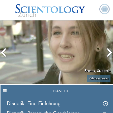
Zürich
L. Ron
Was ist
Ehrenamtliche
Häufig gestellte
Bücher
Hubbard
Scientology?
Geistliche
Fragen
Brenna, Studentin
Video anschauen
DIANETIK
Dianetik: Eine Einführung