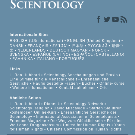
Internationale Sites
ENGLISH (US/International)
ENGLISH (United Kingdom)
עברית
DANSK
FRANÇAIS
日本語
РУССКИЙ
繁體中
文
NEDERLANDS
DEUTSCH
MAGYAR
NORSK
SVENSKA
ESPAÑOL (LATINO)
ESPAÑOL (CASTELLANO)
ΕΛΛΗΝΙΚA
ITALIANO
PORTUGUÊS
Links
L. Ron Hubbard
Scientology Anschauungen und Praxis
Eine Stimme für die Menschlichkeit
Ehrenamtliche
Geistliche
Häufig gestellte Fragen
Bücher
Online-Kurse
Weitere Informationen
Kontakt aufnehmen
Orte
Ähnliche Seiten
L. Ron Hubbard
Dianetik
Scientology Network
Scientology Religion
David Miscavige
Starten Sie Ihren
kostenlosen Online-Kurs
Ehrenamtliche Geistliche der
Scientology
International Association of Scientologists
Freedom Magazine
Der Weg zum Glücklichsein
Für eine
Welt ohne Drogenkonsum
United for Human Rights
Youth
for Human Rights
Citizens Commission on Human Rights