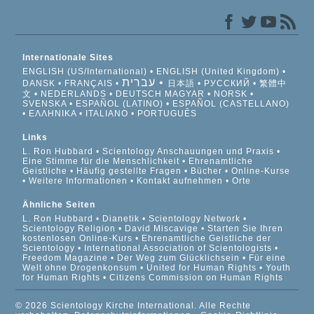
Internationale Sites
ENGLISH (US/International)
ENGLISH (United Kingdom)
עברית
DANSK
FRANÇAIS
日本語
РУССКИЙ
繁體中
文
NEDERLANDS
DEUTSCH
MAGYAR
NORSK
SVENSKA
ESPAÑOL (LATINO)
ESPAÑOL (CASTELLANO)
ΕΛΛΗΝΙΚA
ITALIANO
PORTUGUÊS
Links
L. Ron Hubbard
Scientology Anschauungen und Praxis
Eine Stimme für die Menschlichkeit
Ehrenamtliche
Geistliche
Häufig gestellte Fragen
Bücher
Online-Kurse
Weitere Informationen
Kontakt aufnehmen
Orte
Ähnliche Seiten
L. Ron Hubbard
Dianetik
Scientology Network
Scientology Religion
David Miscavige
Starten Sie Ihren
kostenlosen Online-Kurs
Ehrenamtliche Geistliche der
Scientology
International Association of Scientologists
Freedom Magazine
Der Weg zum Glücklichsein
Für eine
Welt ohne Drogenkonsum
United for Human Rights
Youth
for Human Rights
Citizens Commission on Human Rights
© 2026 Scientology Kirche International. Alle Rechte