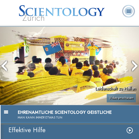
Zürich
L. Ron
Was ist
Ehrenamtliche
Häufig gestellte
Bücher
Hubbard
Scientology?
Geistliche
Fragen
Leidenschaft zu Helfen
Video anschauen
EHRENAMTLICHE SCIENTOLOGY GEISTLICHE
MAN KANN
IMMER
ETWAS TUN
Effektive Hilfe