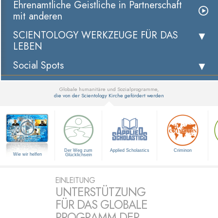
Ehrenamtliche Geistliche in Partnerschaft
mit anderen
SCIENTOLOGY WERKZEUGE FÜR DAS
LEBEN
Social Spots
Globale humanitäre und Sozialprogramme,
die von der Scientology Kirche gefördert werden
▼
Der Weg zum
Applied Scholastics
Criminon
Wie wir helfen
Glücklichsein
EINLEITUNG
UNTERSTÜTZUNG
FÜR DAS GLOBALE
PROGRAMM DER