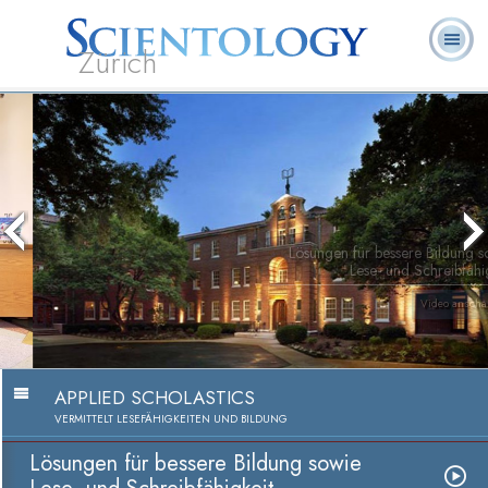
Zürich
L. Ron
Was ist
Ehrenamtliche
Häufig gestellte
Bücher
Hubbard
Scientology?
Geistliche
Fragen
Lösungen für bessere Bildung sowie
Lese- und Schreibfähigkeit
Video anschauen
APPLIED SCHOLASTICS
VERMITTELT LESEFÄHIGKEITEN UND BILDUNG
Lösungen für bessere Bildung sowie