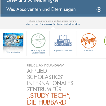
Lese- und Schreibfähigkeit
Was Absolventen und Eltern sagen
Globale humanitäre und Sozialprogramme,
die von der Scientology Kirche gefördert werden
▼
Der Weg zum
Applied Scholastics
Criminon
Wie wir helfen
Glücklichsein
ÜBER DAS PROGRAMM
APPLIED
SCHOLASTICS’
INTERNATIONALES
ZENTRUM FÜR
„STUDY TECH“,
DIE HUBBARD