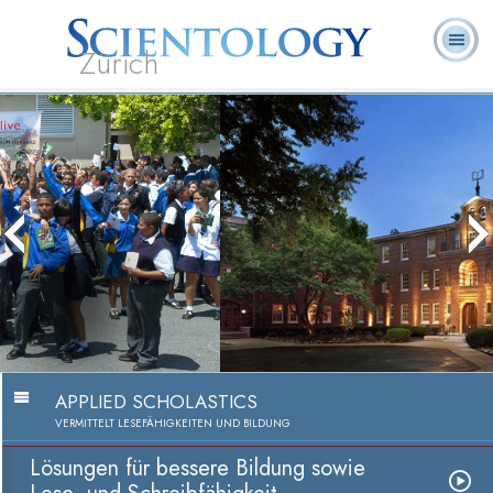
Zürich
L. Ron
Was ist
Ehrenamtliche
Häufig gestellte
Bücher
Hubbard
Scientology?
Geistliche
Fragen
Lösungen für bessere Bildung sowie
Lese- und Schreibfähigkeit
Video anschauen
APPLIED SCHOLASTICS
VERMITTELT LESEFÄHIGKEITEN UND BILDUNG
Lösungen für bessere Bildung sowie