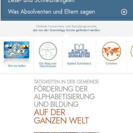
Lese- und Schreibfähigkeit
Was Absolventen und Eltern sagen
Globale humanitäre und Sozialprogramme,
die von der Scientology Kirche gefördert werden
▼
Der Weg zum
Applied Scholastics
Criminon
Wie wir helfen
Glücklichsein
TÄTIGKEITEN IN DER GEMEINDE
FÖRDERUNG DER
ALPHABETISIERUNG
UND BILDUNG
AUF DER
GANZEN WELT