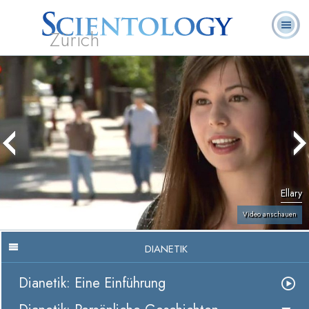
Zürich
L. Ron
Was ist
Ehrenamtliche
Häufig gestellte
Bücher
Hubbard
Scientology?
Geistliche
Fragen
Ellary
Video anschauen
DIANETIK
Dianetik: Eine Einführung