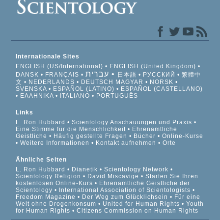
Internationale Sites
ENGLISH (US/International)
ENGLISH (United Kingdom)
עברית
DANSK
FRANÇAIS
日本語
РУССКИЙ
繁體中
文
NEDERLANDS
DEUTSCH
MAGYAR
NORSK
SVENSKA
ESPAÑOL (LATINO)
ESPAÑOL (CASTELLANO)
ΕΛΛΗΝΙΚA
ITALIANO
PORTUGUÊS
Links
L. Ron Hubbard
Scientology Anschauungen und Praxis
Eine Stimme für die Menschlichkeit
Ehrenamtliche
Geistliche
Häufig gestellte Fragen
Bücher
Online-Kurse
Weitere Informationen
Kontakt aufnehmen
Orte
Ähnliche Seiten
L. Ron Hubbard
Dianetik
Scientology Network
Scientology Religion
David Miscavige
Starten Sie Ihren
kostenlosen Online-Kurs
Ehrenamtliche Geistliche der
Scientology
International Association of Scientologists
Freedom Magazine
Der Weg zum Glücklichsein
Für eine
Welt ohne Drogenkonsum
United for Human Rights
Youth
for Human Rights
Citizens Commission on Human Rights