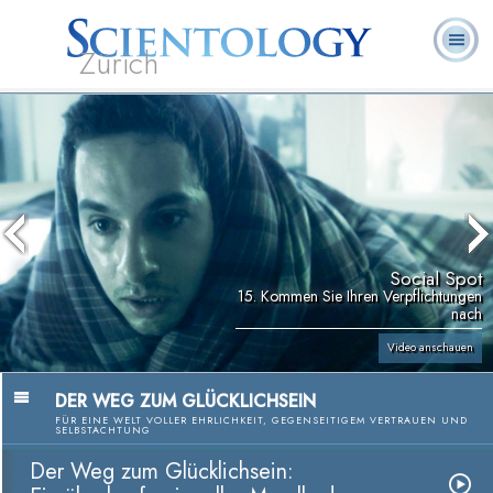
Zürich
L. Ron
Was ist
Ehrenamtliche
Häufig gestellte
Bücher
Hubbard
Scientology?
Geistliche
Fragen
Social Spot
15. Kommen Sie Ihren Verpflichtungen
nach
Video anschauen
DER WEG ZUM GLÜCKLICHSEIN
FÜR EINE WELT VOLLER EHRLICHKEIT, GEGENSEITIGEM VERTRAUEN UND
SELBSTACHTUNG
Der Weg zum Glücklichsein: