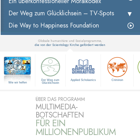
Ein überkonfessioneller Moralkodex
Der Weg zum Glücklichsein –
TV-Spots
Die Way to Happiness Foundation
Globale humanitäre und Sozialprogramme,
die von der Scientology Kirche gefördert werden
▼
Der Weg zum
Applied Scholastics
Criminon
Wie wir helfen
Glücklichsein
ÜBER DAS PROGRAMM
MULTIMEDIA-
BOTSCHAFTEN
FÜR EIN
MILLIONENPUBLIKUM