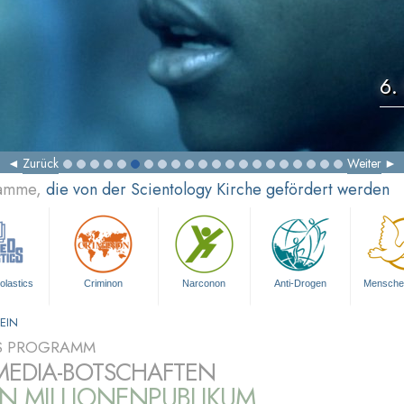
6.
Zurück
Weiter
ramme,
die von der Scientology Kirche gefördert werden
olastics
Criminon
Narconon
Anti-Drogen
Mensche
EIN
S PROGRAMM
MEDIA-BOTSCHAFTEN
IN MILLIONENPUBLIKUM