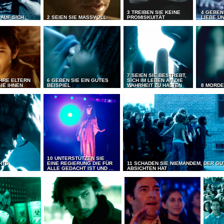
3 TREIBEN SIE KEINE
4 GEBEN
 AUF SICH
2 SEIEN SIE MASSVOLL
PROMISKUITÄT
LIEBE UN
7 SEIEN SIE BESTREBT,
IHRE ELTERN
6 GEBEN SIE EIN GUTES
SICH IM LEBEN AN DIE
IE IHNEN
BEISPIEL
WAHRHEIT ZU HALTEN
8 MORDE
10 UNTERSTÜTZEN SIE
CHTS
EINE REGIERUNG DIE FÜR
11 SCHADEN SIE NIEMANDEM, DER GU
ALLE GEDACHT IST UND ...
ABSICHTEN HAT