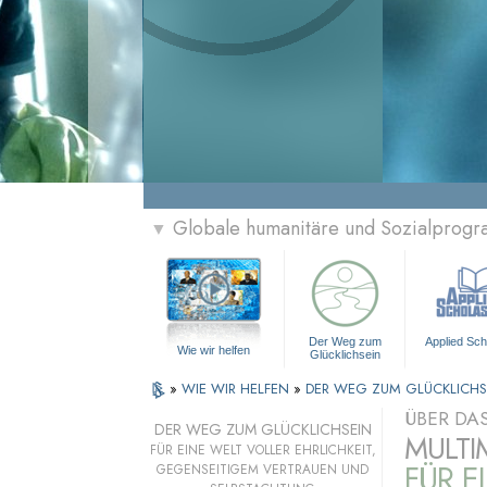
Globale humanitäre und Sozialprog
▼
Der Weg zum
Applied Sch
Wie wir helfen
Glücklichsein
»
WIE WIR HELFEN
»
DER WEG ZUM GLÜCKLICHS
ÜBER DA
DER WEG ZUM GLÜCKLICHSEIN
MULTI
FÜR EINE WELT VOLLER EHRLICHKEIT,
FÜR E
GEGENSEITIGEM VERTRAUEN UND