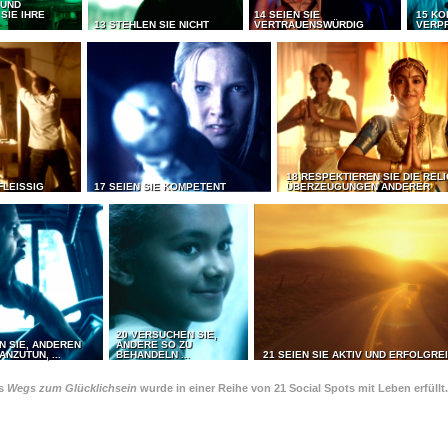
 UND
SIE IHRE
14 SEIEN SIE
15 KO
13 STEHLEN SIE NICHT
VERTRAUENSWÜRDIG
VERP
18 RESPEKTIEREN SIE DIE REL
FLEISSIG
17 SEIEN SIE KOMPETENT
ÜBERZEUGUNGEN ANDERER
20 VERSUCHEN SIE,
N SIE, ANDEREN
ANDERE SO ZU
ANZUTUN, ...
BEHANDELN ...
21 SEIEN SIE AKTIV UND ERFOLGRE
es
Wegs zum Glücklichsein
wurde in einer Reihe von 21 Social Spots mit Leben erfüllt.