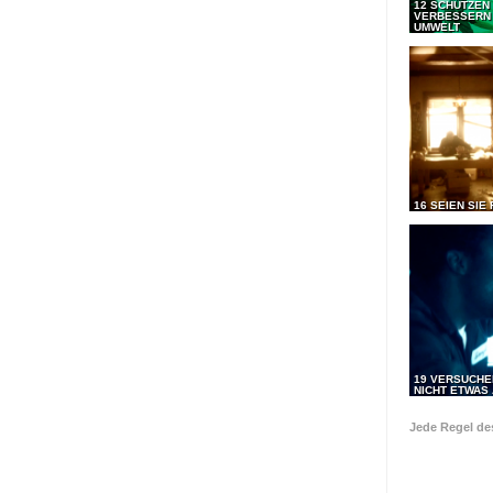
12 SCHÜTZEN
VERBESSERN 
UMWELT
16 SEIEN SIE 
19 VERSUCHE
NICHT ETWAS 
Jede Regel d