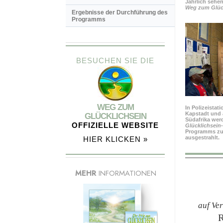
Jährlich sehe
Weg zum Glück
Ergebnisse der Durchführung des
Programms
BESUCHEN SIE DIE
WEG ZUM
In Polizeistat
Kapstadt und 
GLÜCKLICHSEIN
Südafrika wer
OFFIZIELLE WEBSITE
Glücklichsein
Programms zu
ausgestrahlt.
HIER KLICKEN »
MEHR
INFORMATIONEN
auf Ve