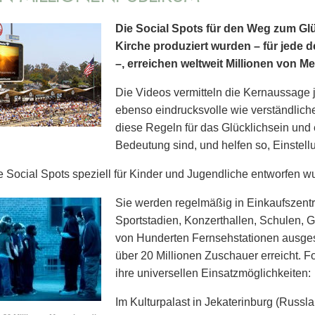
Die Social Spots für den Weg zum Glü
Kirche produziert wurden – für jede d
–, erreichen weltweit Millionen von M
Die Videos vermitteln die Kernaussage 
ebenso eindrucksvolle wie verständlich
diese Regeln für das Glücklichsein und
Bedeutung sind, und helfen so, Einstel
 Social Spots speziell für Kinder und Jugendliche entworfen wu
Sie werden regelmäßig in Einkaufszent
Sport­stadien, Konzerthallen, Schulen,
von Hunderten Fernsehstationen ausgest
über 20 Millionen Zuschauer erreicht. 
ihre universellen Einsatzmöglichkeiten:
Im Kulturpalast in Jekaterinburg (Russl