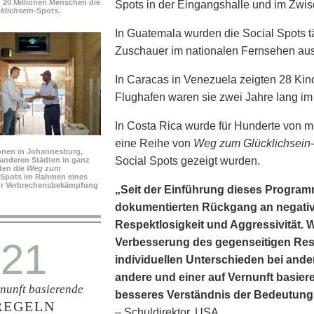
n 20 Millionen Menschen die
Spots in der Eingangshalle und im Zwi
lichsein-
Spots.
In Guatemala wurden die Social Spots täg
Zuschauer im nationalen Fernsehen aus
In Caracas in Venezuela zeigten 28 Kino
Flughafen waren sie zwei Jahre lang im
In Costa Rica wurde für Hunderte von m
eine Reihe von
Weg zum Glücklichsein-
ionen in Johannesburg,
Social Spots gezeigt wurden.
anderen Städten in ganz
den die
Weg zum
-Spots im Rahmen eines
r Verbrechensbekämpfung
„Seit der Einführung dieses Programm
dokumentierten Rückgang an negative
Respekt­losigkeit und Aggressivität.
21
Verbesserung des gegenseitigen Res
individuellen Unterschieden bei ande
andere und einer auf Vernunft basier
rnunft basierende
besseres Verständnis der Bedeutung
REGELN
– Schuldirektor, USA