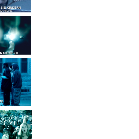
 SIE KINDERN
D HILFE
N SIE NICHT
TE