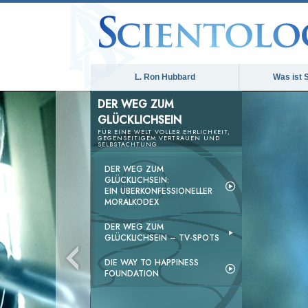
L. Ron Hubbard
Was ist 
DER WEG ZUM
GLÜCKLICHSEIN
FÜR EINE WELT VOLLER EHRLICHKEIT,
GEGENSEITIGEM VERTRAUEN UND
SELBSTACHTUNG
DER WEG ZUM
GLÜCKLICHSEIN:
EIN ÜBERKONFESSIONELLER
MORALKODEX
DER WEG ZUM
GLÜCKLICHSEIN –
TV-SPOTS
DIE WAY TO HAPPINESS
FOUNDATION