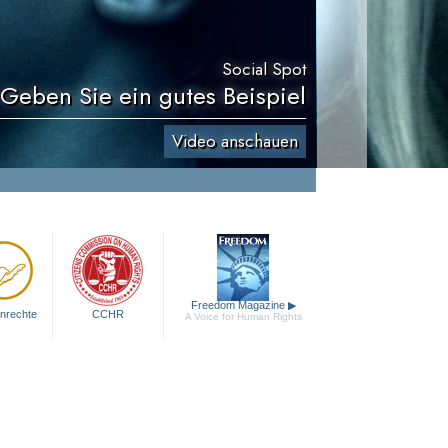
Social Spot
 Geben Sie ein gutes Beispiel
Video anschauen
Freedom Magazine
▶
nrechte
CCHR
A Voice for Human Rights