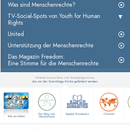
Was sind Menschenrechte?
TV-Social-Spots von Youth for Human
Rights
United
Unterstützung der Menschenrechte
Das Magazin Freedom:
Eine Stimme für die Menschenrechte
Globale humanitäre und Sozialprogramme,
die von der Scientology Kirche gefördert werden
▼
Der Weg zum
Applied Scholastics
Criminon
Wie wir helfen
Glücklichsein