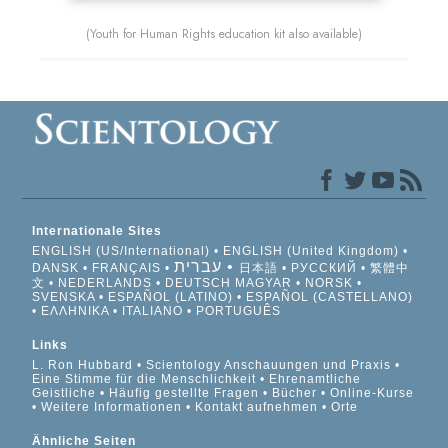
(Youth for Human Rights education kit also available)
Internationale Sites
ENGLISH (US/International)
ENGLISH (United Kingdom)
עברית
DANSK
FRANÇAIS
日本語
РУССКИЙ
繁體中
文
NEDERLANDS
DEUTSCH
MAGYAR
NORSK
SVENSKA
ESPAÑOL (LATINO)
ESPAÑOL (CASTELLANO)
ΕΛΛΗΝΙΚA
ITALIANO
PORTUGUÊS
Links
L. Ron Hubbard
Scientology Anschauungen und Praxis
Eine Stimme für die Menschlichkeit
Ehrenamtliche
Geistliche
Häufig gestellte Fragen
Bücher
Online-Kurse
Weitere Informationen
Kontakt aufnehmen
Orte
Ähnliche Seiten