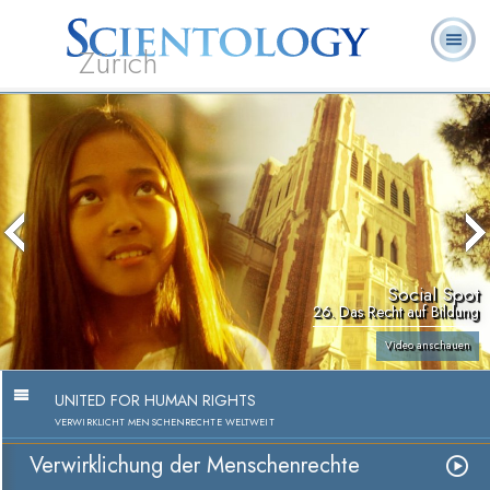
Zürich
L. Ron
Was ist
Ehrenamtliche
Häufig gestellte
Bücher
Hubbard
Scientology?
Geistliche
Fragen
Social Spot
26. Das Recht auf Bildung
Video anschauen
UNITED FOR HUMAN RIGHTS
VERWIRKLICHT MENSCHENRECHTE WELTWEIT
Verwirklichung der Menschenrechte