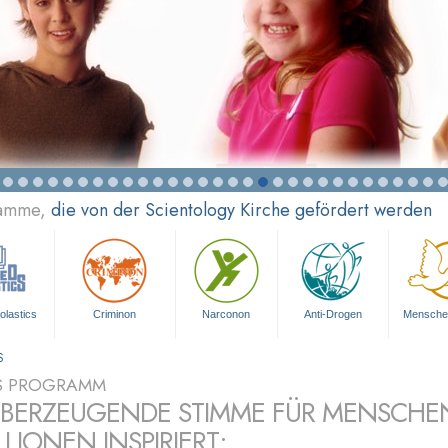
ramme,
die von der Scientology Kirche gefördert werden
olastics
Criminon
Narconon
Anti-Drogen
Mensche
S
S PROGRAMM
ÜBERZEUGENDE STIMME FÜR MENSCHE
LLIONEN INSPIRIERT: