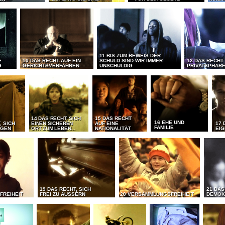
11 BIS ZUM BEWEIS DER
E
10 DAS RECHT AUF EIN
SCHULD SIND WIR IMMER
12 DAS RECHT
G
GERICHTSVERFAHREN
UNSCHULDIG
PRIVATSPHÄR
14 DAS RECHT, SICH
15 DAS RECHT
16 EHE UND
, SICH
EINEN SICHEREN
AUF EINE
17 
FAMILIE
EGEN
ORT ZUM LEBEN...
NATIONALITÄT
EI
19 DAS RECHT, SICH
21 DAS
FREIHEIT
FREI ZU ÄUSSERN
20 VERSAMMLUNGSFREIHEIT
DEMOK