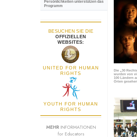
Persönlichkeiten unterstützen das
Programm
BESUCHEN SIE DIE
OFFIZIELLEN
WEBSITES:
UNITED FOR HUMAN
Die „30 Rechte
RIGHTS
wurden von vi
100 Ländern a
Orten gesehen
YOUTH FOR HUMAN
RIGHTS
MEHR
INFORMATIONEN
for Educators