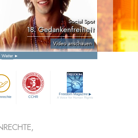
Social Spot
18. Gedankenfreiheit
Video anschauen
Weiter
Freedom Magazine
▶
nrechte
CCHR
A Voice for Human Rights
NRECHTE,