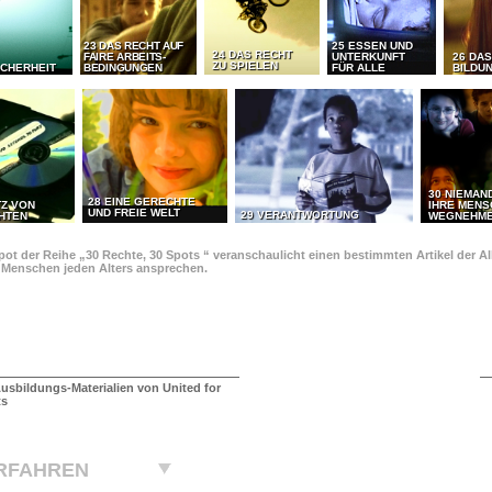
23 DAS RECHT AUF
25 ESSEN UND
24 DAS RECHT
FAIRE ARBEITS-
UNTERKUNFT
26 DAS
ZU SPIELEN
ICHERHEIT
BEDINGUNGEN
FÜR ALLE
BILDU
30 NIEMAN
28 EINE GERECHTE
TZ VON
IHRE MEN
UND FREIE WELT
29 VERANTWORTUNG
HTEN
WEGNEHM
pot der Reihe „30 Rechte, 30 Spots “ veranschaulicht einen bestimmten Artikel der 
e Menschen jeden Alters ansprechen.
usbildungs-Materialien von United for
ts
RFAHREN