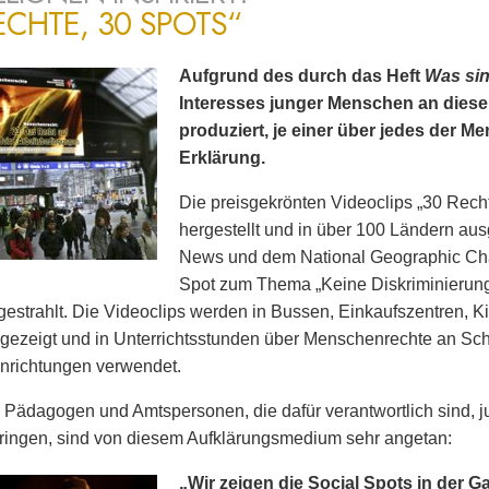
ECHTE, 30 SPOTS“
Aufgrund des durch das Heft
Was si
Interesses junger Menschen an dies
produziert, je einer über jedes der 
Erklärung.
Die preisgekrönten Videoclips „30 Rech
hergestellt und in über 100 Ländern ausg
News und dem National Geographic Cha
Spot zum Thema „Keine Diskriminierun
estrahlt. Die Videoclips werden in Bussen, Einkaufszentren, K
gezeigt und in Unterrichtsstunden über Menschenrechte an Sc
nrichtungen verwendet.
 Pädagogen und Amtspersonen, die dafür verantwortlich sind
ringen, sind von diesem Aufklärungsmedium sehr angetan:
„Wir zeigen die Social Spots in der G