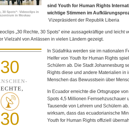
sind Youth for Human Rights Internati
, 30 Spots“- Videoclips in
wichtige Stimmen im Aufklärungspro
fszentrum in Moskau
Vizepräsident der Republik Liberia
eoclips „30 Rechte, 30 Spots“ eine aussagekräftige und leicht v
ner Vielzahl von Anlässen in vielen Ländern gezeigt.
In Südafrika werden sie im nationalen 
Helfer von Youth for Human Rights spie
30
Schülern ab. Die Stadt Johannesburg set
Rights diese und andere Materialien in
Menschen das Bewusstsein über Mensc
NSCHEN-
RECHTE,
In Ecuador erreichte die Ortsgruppe von
Spots 4,5 Millionen Fernsehzuschauer un
Tausende von Lehrern und Schülern ab
30
wirksam, dass das ecuadorianische Min
Youth for Human Rights offiziell überna