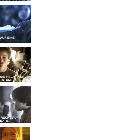
 AUF EINE
E
DAS RECHT AUF
GENTUM
 RECHT AUF
RATIE