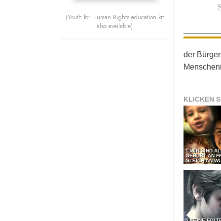
(Youth for Human Rights education kit
also available)
der Bürger
Menschenr
KLICKEN S
1 WIR SIND A
GEBURT AN F
GLEICH AN WÜ
5 KEINE FOLT