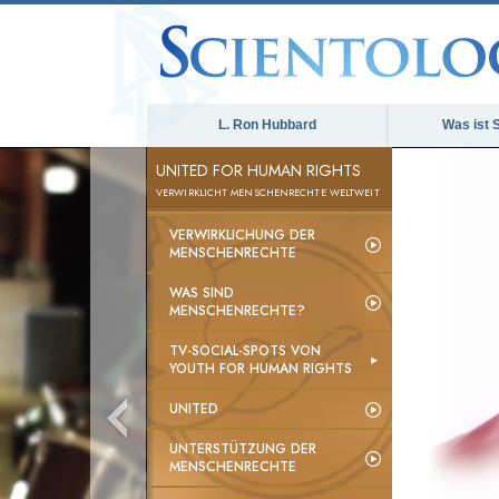
L. Ron Hubbard
Was ist 
UNITED FOR HUMAN RIGHTS
VERWIRKLICHT MENSCHENRECHTE WELTWEIT
VERWIRKLICHUNG DER
MENSCHENRECHTE
WAS SIND
MENSCHENRECHTE?
TV-SOCIAL-SPOTS VON
YOUTH FOR HUMAN RIGHTS
UNITED
UNTERSTÜTZUNG DER
MENSCHENRECHTE