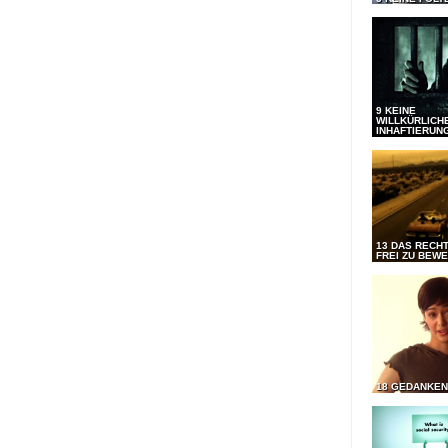
9 KEINE
WILLKÜRLICH
INHAFTIERUN
13 DAS RECHT
FREI ZU BEW
18 GEDANKEN