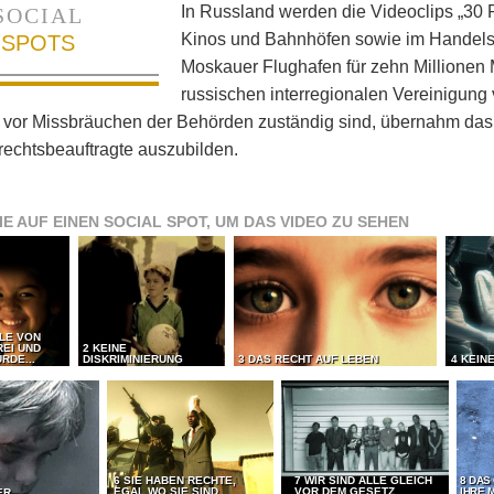
In Russland werden die Videoclips „30 R
SOCIAL
Kinos und Bahnhöfen sowie im Handels
SPOTS
Moskauer Flughafen für zehn Millionen 
russischen interregionalen Vereinigun
 vor Missbräuchen der Behörden zuständig sind, übernahm das 
echtsbeauftragte auszubilden.
IE AUF EINEN SOCIAL SPOT, UM DAS VIDEO ZU SEHEN
LLE VON
REI UND
2 KEINE
RDE...
DISKRIMINIERUNG
3 DAS RECHT AUF LEBEN
4 KEIN
6 SIE HABEN RECHTE,
7 WIR SIND ALLE GLEICH
8 DAS
EGAL WO SIE SIND
VOR DEM GESETZ
IHRE 
ER