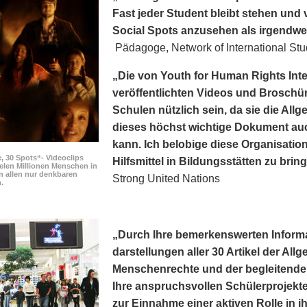
Fast jeder Student bleibt stehen und v
Social Spots anzusehen als irgendwe
Pädagoge, Network of International Stu
„Die von Youth for Human Rights Int
veröffentlichten Videos und Broschür
Schulen nützlich sein, da sie die Al
dieses höchst wichtige Dokument au
kann. Ich belobige diese Organisation
, 30 Spots“- Videoclips
Hilfsmittel in Bildungsstätten zu brin
elen Millionen Menschen in
n allen nur denkbaren
Strong United Nations
.
„Durch Ihre bemerkens­werten Inform
darstellungen aller 30 Artikel der Al
Menschenrechte und der begleitenden
Ihre anspruchsvollen Schülerprojekte
zur Einnahme einer aktiven Rolle in