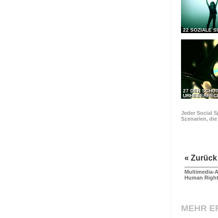
22 SOZIALE S
27 DER SCHU
URHEBERREC
Jeder Social S
Szenarien, di
« Zurück
Multimedia-A
Human Righ
MEHR E