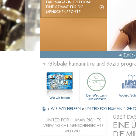
DAS MAGAZIN FREEDOM:
EINE STIMME FÜR DIE
MENSCHENRECHTE
Zurück
Globale humanitäre und Sozialprog
▼
Der Weg zum
Applied Sch
Wie wir helfen
Glücklichsein
»
WIE WIR HELFEN
»
UNITED FOR HUMAN RIGHT
ÜBER DA
UNITED FOR HUMAN RIGHTS
EINE 
VERWIRKLICHT MENSCHENRECHTE
DIE MI
WELTWEIT