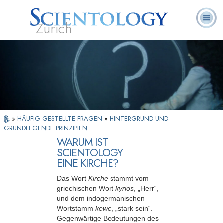
Zürich
L. Ron
Was ist
Ehrenamtliche
Häufig gestellte
Bücher
Hubbard
Scientology?
Geistliche
Fragen
»
HÄUFIG GESTELLTE FRAGEN
»
HINTERGRUND UND
GRUNDLEGENDE PRINZIPIEN
WARUM IST
SCIENTOLOGY
EINE KIRCHE?
Das Wort
Kirche
stammt vom
griechischen Wort
kyrios
, „Herr“,
und dem indogermanischen
Wortstamm
kewe
, „stark sein“.
Gegenwärtige Bedeutungen des