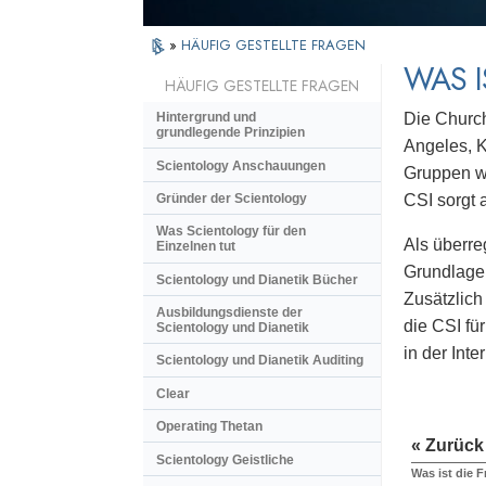
»
HÄUFIG GESTELLTE FRAGEN
WAS I
HÄUFIG GESTELLTE FRAGEN
Die Church
Hintergrund und
grundlegende Prinzipien
Angeles, K
Scientology Anschauungen
Gruppen we
Gründer der Scientology
CSI sorgt 
Was Scientology für den
Als überre
Einzelnen tut
Grundlage 
Scientology und Dianetik Bücher
Zusätzlich
Ausbildungsdienste der
die CSI fü
Scientology und Dianetik
in der Int
Scientology und Dianetik Auditing
Clear
Operating Thetan
« Zurück
Scientology Geistliche
Was ist die 