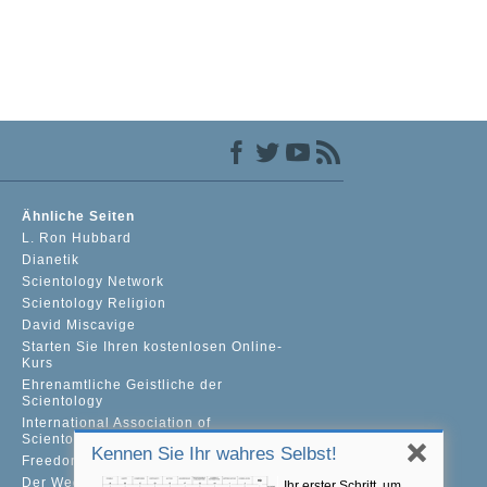
Ähnliche Seiten
L. Ron Hubbard
Dianetik
Scientology Network
Scientology Religion
David Miscavige
Starten Sie Ihren kostenlosen Online-
Kurs
Ehrenamtliche Geistliche der
Scientology
International Association of
Scientologists
Kennen Sie Ihr wahres Selbst!
Freedom Magazine
Der Weg zum Glücklichsein
Ihr erster Schritt, um