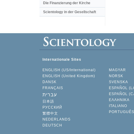
Die Finanzierung der Kirche
Scientology in der Gesellschaft
Internationale Sites
ENGLISH (US/International)
MAGYAR
ENGLISH (United Kingdom)
NORSK
DANSK
SVENSKA
FRANÇAIS
ESPAÑOL (L
ESPAÑOL (C
עברית
ΕΛΛΗΝΙΚA
日本語
ITALIANO
РУССКИЙ
PORTUGUÊ
繁體中文
NEDERLANDS
DEUTSCH