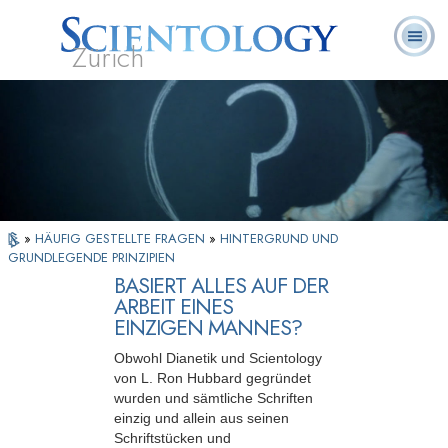
Zürich
L. Ron
Was ist
Ehrenamtliche
Häufig gestellte
Bücher
Hubbard
Scientology?
Geistliche
Fragen
»
HÄUFIG GESTELLTE FRAGEN
»
HINTERGRUND UND
GRUNDLEGENDE PRINZIPIEN
BASIERT ALLES AUF DER
ARBEIT EINES
EINZIGEN MANNES?
Obwohl Dianetik und Scientology
von L. Ron Hubbard gegründet
wurden und sämtliche Schriften
einzig und allein aus seinen
Schriftstücken und