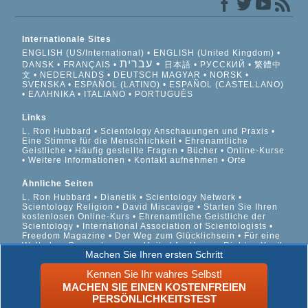
Internationale Sites
ENGLISH (US/International)
ENGLISH (United Kingdom)
עברית
DANSK
FRANÇAIS
日本語
РУССКИЙ
繁體中
文
NEDERLANDS
DEUTSCH
MAGYAR
NORSK
SVENSKA
ESPAÑOL (LATINO)
ESPAÑOL (CASTELLANO)
ΕΛΛΗΝΙΚA
ITALIANO
PORTUGUÊS
Links
L. Ron Hubbard
Scientology Anschauungen und Praxis
Eine Stimme für die Menschlichkeit
Ehrenamtliche
Geistliche
Häufig gestellte Fragen
Bücher
Online-Kurse
Weitere Informationen
Kontakt aufnehmen
Orte
Ähnliche Seiten
L. Ron Hubbard
Dianetik
Scientology Network
Scientology Religion
David Miscavige
Starten Sie Ihren
kostenlosen Online-Kurs
Ehrenamtliche Geistliche der
Scientology
International Association of Scientologists
Freedom Magazine
Der Weg zum Glücklichsein
Für eine
Welt ohne Drogenkonsum
United for Human Rights
Youth
Machen Sie Ihren ersten Schritt
for Human Rights
Citizens Commission on Human Rights
Kennen Sie Ihr wahres Selbst!
© 2026 Scientology Kirche International. Alle Rechte
MACHEN SIE EINEN KOSTENFREIEN
vorbehalten.
Datenschutzinformationen
•
Cookie-Richtlinie
•
PERSÖNLICHKEITSTEST
Nutzungsbedingungen
•
Rechtliche Informationen