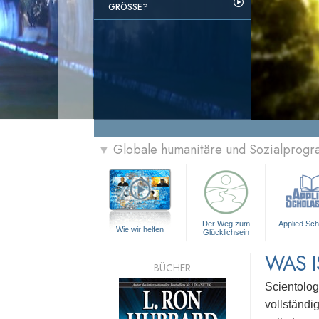
GRÖSSE?
Globale humanitäre und Sozialprog
▼
Der Weg zum
Applied Sch
Wie wir helfen
Glücklichsein
WAS I
BÜCHER
Scientolog
vollständi