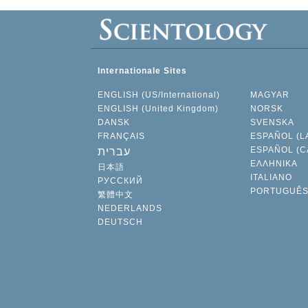
Internationale Sites
ENGLISH (US/International)
MAGYAR
ENGLISH (United Kingdom)
NORSK
DANSK
SVENSKA
FRANÇAIS
ESPAÑOL (L
ESPAÑOL (C
עברית
ΕΛΛΗΝΙΚA
日本語
ITALIANO
РУССКИЙ
PORTUGUÊ
繁體中文
NEDERLANDS
DEUTSCH