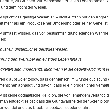
r Familie, zu Gruppen, zur Menschheit, zu allen Lebensformen, 
 und dem höchsten Wesen.
y spricht das geistige Wesen an – nicht einfach nur den Körper
t mehr als ein Produkt seiner Umgebung oder seiner Gene ist.
y umfasst Wissen, das von bestimmten grundlegenden Wahrheit
den:
 ist ein unsterbliches geistiges Wesen.
hrung geht weit über ein einziges Leben hinaus.
gkeiten sind unbegrenzt, auch wenn er sie gegenwärtig nicht ver
en glaubt Scientology, dass der Mensch im Grunde gut ist und 
menschen abhängt und davon, dass er ein brüderliches Verhältn
y ist keine dogmatische Religion, die von jemandem verlangt, da
 man entdeckt selbst, dass die Grundwahrheiten der Scientolog
 anwendet und das Ergebnis beobachtet oder erfährt.