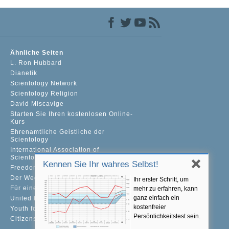
Ähnliche Seiten
L. Ron Hubbard
Dianetik
Scientology Network
Scientology Religion
David Miscavige
Starten Sie Ihren kostenlosen Online-
Kurs
Ehrenamtliche Geistliche der
Scientology
International Association of
Scientologists
Kennen Sie Ihr wahres Selbst!
Freedom Magazine
Der Weg zum Glücklichsein
Ihr erster Schritt, um
Für eine Welt ohne Drogenkonsum
mehr zu erfahren, kann
ganz einfach ein
United for Human Rights
kostenfreier
Youth for Human Rights
Persönlichkeitstest sein.
Citizens Commission on Human Rights