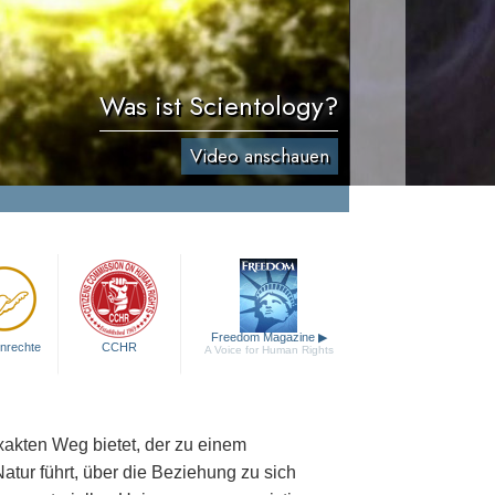
Was ist Scientology?
Video anschauen
Freedom Magazine
▶
nrechte
CCHR
A Voice for Human Rights
exakten Weg bietet, der zu einem
atur führt, über die Beziehung zu sich