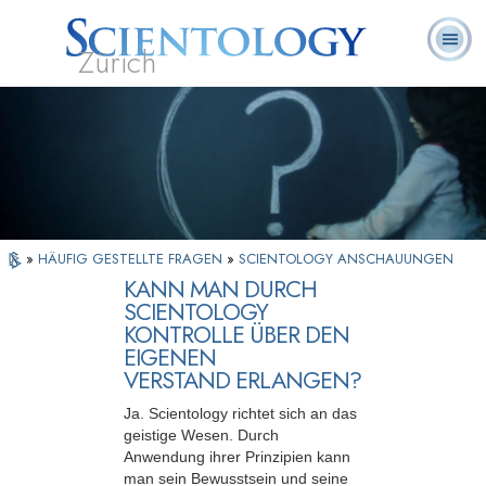
Zürich
L. Ron
Was ist
Ehrenamtliche
Häufig gestellte
Bücher
Hubbard
Scientology?
Geistliche
Fragen
»
HÄUFIG GESTELLTE FRAGEN
»
SCIENTOLOGY ANSCHAUUNGEN
KANN MAN DURCH
SCIENTOLOGY
KONTROLLE ÜBER DEN
EIGENEN
VERSTAND ERLANGEN?
Ja. Scientology richtet sich an das
geistige Wesen. Durch
Anwendung ihrer Prinzipien kann
man sein Bewusstsein und seine