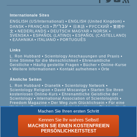
Internationale Sites
ENGLISH (US/International)
ENGLISH (United Kingdom)
עברית
DANSK
FRANÇAIS
日本語
РУССКИЙ
繁體中
文
NEDERLANDS
DEUTSCH
MAGYAR
NORSK
SVENSKA
ESPAÑOL (LATINO)
ESPAÑOL (CASTELLANO)
ΕΛΛΗΝΙΚA
ITALIANO
PORTUGUÊS
Links
L. Ron Hubbard
Scientology Anschauungen und Praxis
Eine Stimme für die Menschlichkeit
Ehrenamtliche
Geistliche
Häufig gestellte Fragen
Bücher
Online-Kurse
Weitere Informationen
Kontakt aufnehmen
Orte
Ähnliche Seiten
L. Ron Hubbard
Dianetik
Scientology Network
Scientology Religion
David Miscavige
Starten Sie Ihren
kostenlosen Online-Kurs
Ehrenamtliche Geistliche der
Scientology
International Association of Scientologists
Freedom Magazine
Der Weg zum Glücklichsein
Für eine
Welt ohne Drogenkonsum
United for Human Rights
Youth
Machen Sie Ihren ersten Schritt
for Human Rights
Citizens Commission on Human Rights
Kennen Sie Ihr wahres Selbst!
© 2026 Scientology Kirche International. Alle Rechte
MACHEN SIE EINEN KOSTENFREIEN
vorbehalten.
Datenschutzinformationen
•
Cookie-Richtlinie
•
PERSÖNLICHKEITSTEST
Nutzungsbedingungen
•
Rechtliche Informationen