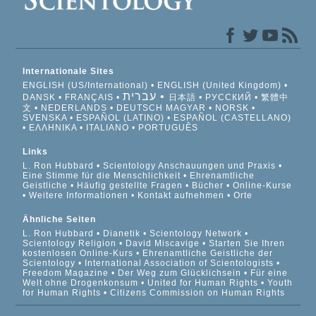
Internationale Sites
ENGLISH (US/International)
ENGLISH (United Kingdom)
עברית
DANSK
FRANÇAIS
日本語
РУССКИЙ
繁體中
文
NEDERLANDS
DEUTSCH
MAGYAR
NORSK
SVENSKA
ESPAÑOL (LATINO)
ESPAÑOL (CASTELLANO)
ΕΛΛΗΝΙΚA
ITALIANO
PORTUGUÊS
Links
L. Ron Hubbard
Scientology Anschauungen und Praxis
Eine Stimme für die Menschlichkeit
Ehrenamtliche
Geistliche
Häufig gestellte Fragen
Bücher
Online-Kurse
Weitere Informationen
Kontakt aufnehmen
Orte
Ähnliche Seiten
L. Ron Hubbard
Dianetik
Scientology Network
Scientology Religion
David Miscavige
Starten Sie Ihren
kostenlosen Online-Kurs
Ehrenamtliche Geistliche der
Scientology
International Association of Scientologists
Freedom Magazine
Der Weg zum Glücklichsein
Für eine
Welt ohne Drogenkonsum
United for Human Rights
Youth
for Human Rights
Citizens Commission on Human Rights