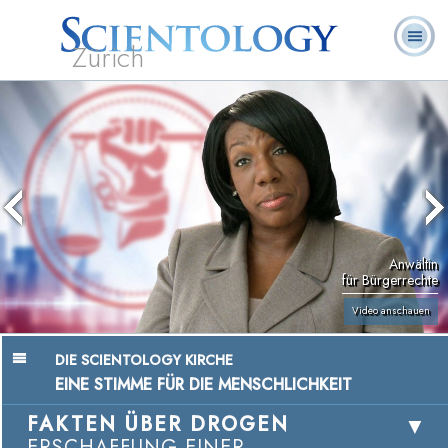
Zürich
L. Ron
Was ist
Ehrenamtliche
Häufig gestellte
Bücher
Hubbard
Scientology?
Geistliche
Fragen
Anwältin
für Bürgerrechte
Video anschauen
DIE SCIENTOLOGY KIRCHE
EINE STIMME FÜR DIE MENSCHLICHKEIT
FAKTEN ÜBER DROGEN
ERSCHAFFUNG EINER