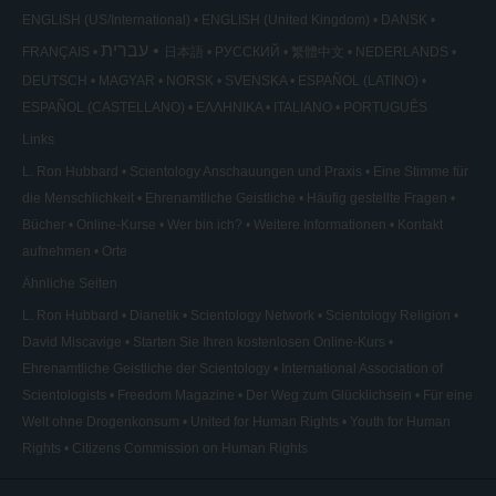
ENGLISH (US/International)
ENGLISH (United Kingdom)
DANSK
עברית
FRANÇAIS
日本語
РУССКИЙ
繁體中文
NEDERLANDS
DEUTSCH
MAGYAR
NORSK
SVENSKA
ESPAÑOL (LATINO)
ESPAÑOL (CASTELLANO)
ΕΛΛΗΝΙΚA
ITALIANO
PORTUGUÊS
Links
L. Ron Hubbard
Scientology Anschauungen und Praxis
Eine Stimme für
die Menschlichkeit
Ehrenamtliche Geistliche
Häufig gestellte Fragen
Bücher
Online-Kurse
Wer bin ich?
Weitere Informationen
Kontakt
aufnehmen
Orte
Ähnliche Seiten
L. Ron Hubbard
Dianetik
Scientology Network
Scientology Religion
David Miscavige
Starten Sie Ihren kostenlosen Online-Kurs
Ehrenamtliche Geistliche der Scientology
International Association of
Scientologists
Freedom Magazine
Der Weg zum Glücklichsein
Für eine
Welt ohne Drogenkonsum
United for Human Rights
Youth for Human
Rights
Citizens Commission on Human Rights