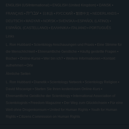
ENGLISH (US/International)
ENGLISH (United Kingdom)
DANSK
עברית
FRANÇAIS
日本語
РУССКИЙ
繁體中文
NEDERLANDS
DEUTSCH
MAGYAR
NORSK
SVENSKA
ESPAÑOL (LATINO)
ESPAÑOL (CASTELLANO)
ΕΛΛΗΝΙΚA
ITALIANO
PORTUGUÊS
Links
L. Ron Hubbard
Scientology Anschauungen und Praxis
Eine Stimme für
die Menschlichkeit
Ehrenamtliche Geistliche
Häufig gestellte Fragen
Bücher
Online-Kurse
Wer bin ich?
Weitere Informationen
Kontakt
aufnehmen
Orte
Ähnliche Seiten
L. Ron Hubbard
Dianetik
Scientology Network
Scientology Religion
David Miscavige
Starten Sie Ihren kostenlosen Online-Kurs
Ehrenamtliche Geistliche der Scientology
International Association of
Scientologists
Freedom Magazine
Der Weg zum Glücklichsein
Für eine
Welt ohne Drogenkonsum
United for Human Rights
Youth for Human
Rights
Citizens Commission on Human Rights