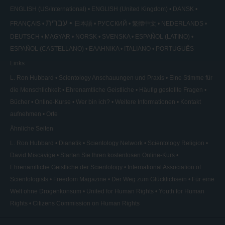
ENGLISH (US/International)
ENGLISH (United Kingdom)
DANSK
עברית
FRANÇAIS
日本語
РУССКИЙ
繁體中文
NEDERLANDS
DEUTSCH
MAGYAR
NORSK
SVENSKA
ESPAÑOL (LATINO)
ESPAÑOL (CASTELLANO)
ΕΛΛΗΝΙΚA
ITALIANO
PORTUGUÊS
Links
L. Ron Hubbard
Scientology Anschauungen und Praxis
Eine Stimme für
die Menschlichkeit
Ehrenamtliche Geistliche
Häufig gestellte Fragen
Bücher
Online-Kurse
Wer bin ich?
Weitere Informationen
Kontakt
aufnehmen
Orte
Ähnliche Seiten
L. Ron Hubbard
Dianetik
Scientology Network
Scientology Religion
David Miscavige
Starten Sie Ihren kostenlosen Online-Kurs
Ehrenamtliche Geistliche der Scientology
International Association of
Scientologists
Freedom Magazine
Der Weg zum Glücklichsein
Für eine
Welt ohne Drogenkonsum
United for Human Rights
Youth for Human
Rights
Citizens Commission on Human Rights