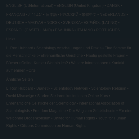
ENGLISH (US/International)
ENGLISH (United Kingdom)
DANSK
עברית
FRANÇAIS
日本語
РУССКИЙ
繁體中文
NEDERLANDS
DEUTSCH
MAGYAR
NORSK
SVENSKA
ESPAÑOL (LATINO)
ESPAÑOL (CASTELLANO)
ΕΛΛΗΝΙΚA
ITALIANO
PORTUGUÊS
Links
L. Ron Hubbard
Scientology Anschauungen und Praxis
Eine Stimme für
die Menschlichkeit
Ehrenamtliche Geistliche
Häufig gestellte Fragen
Bücher
Online-Kurse
Wer bin ich?
Weitere Informationen
Kontakt
aufnehmen
Orte
Ähnliche Seiten
L. Ron Hubbard
Dianetik
Scientology Network
Scientology Religion
David Miscavige
Starten Sie Ihren kostenlosen Online-Kurs
Ehrenamtliche Geistliche der Scientology
International Association of
Scientologists
Freedom Magazine
Der Weg zum Glücklichsein
Für eine
Welt ohne Drogenkonsum
United for Human Rights
Youth for Human
Rights
Citizens Commission on Human Rights