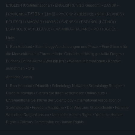
ENGLISH (US/International)
ENGLISH (United Kingdom)
DANSK
עברית
FRANÇAIS
日本語
РУССКИЙ
繁體中文
NEDERLANDS
DEUTSCH
MAGYAR
NORSK
SVENSKA
ESPAÑOL (LATINO)
ESPAÑOL (CASTELLANO)
ΕΛΛΗΝΙΚA
ITALIANO
PORTUGUÊS
Links
L. Ron Hubbard
Scientology Anschauungen und Praxis
Eine Stimme für
die Menschlichkeit
Ehrenamtliche Geistliche
Häufig gestellte Fragen
Bücher
Online-Kurse
Wer bin ich?
Weitere Informationen
Kontakt
aufnehmen
Orte
Ähnliche Seiten
L. Ron Hubbard
Dianetik
Scientology Network
Scientology Religion
David Miscavige
Starten Sie Ihren kostenlosen Online-Kurs
Ehrenamtliche Geistliche der Scientology
International Association of
Scientologists
Freedom Magazine
Der Weg zum Glücklichsein
Für eine
Welt ohne Drogenkonsum
United for Human Rights
Youth for Human
Rights
Citizens Commission on Human Rights