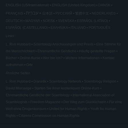
ENGLISH (US/International)
ENGLISH (United Kingdom)
DANSK
עברית
FRANÇAIS
日本語
РУССКИЙ
繁體中文
NEDERLANDS
DEUTSCH
MAGYAR
NORSK
SVENSKA
ESPAÑOL (LATINO)
ESPAÑOL (CASTELLANO)
ΕΛΛΗΝΙΚA
ITALIANO
PORTUGUÊS
Links
L. Ron Hubbard
Scientology Anschauungen und Praxis
Eine Stimme für
die Menschlichkeit
Ehrenamtliche Geistliche
Häufig gestellte Fragen
Bücher
Online-Kurse
Wer bin ich?
Weitere Informationen
Kontakt
aufnehmen
Orte
Ähnliche Seiten
L. Ron Hubbard
Dianetik
Scientology Network
Scientology Religion
David Miscavige
Starten Sie Ihren kostenlosen Online-Kurs
Ehrenamtliche Geistliche der Scientology
International Association of
Scientologists
Freedom Magazine
Der Weg zum Glücklichsein
Für eine
Welt ohne Drogenkonsum
United for Human Rights
Youth for Human
Rights
Citizens Commission on Human Rights