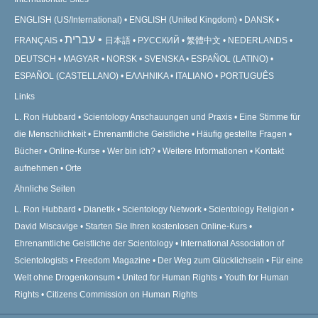
ENGLISH (US/International)
ENGLISH (United Kingdom)
DANSK
עברית
FRANÇAIS
日本語
РУССКИЙ
繁體中文
NEDERLANDS
DEUTSCH
MAGYAR
NORSK
SVENSKA
ESPAÑOL (LATINO)
ESPAÑOL (CASTELLANO)
ΕΛΛΗΝΙΚA
ITALIANO
PORTUGUÊS
Links
L. Ron Hubbard
Scientology Anschauungen und Praxis
Eine Stimme für
die Menschlichkeit
Ehrenamtliche Geistliche
Häufig gestellte Fragen
Bücher
Online-Kurse
Wer bin ich?
Weitere Informationen
Kontakt
aufnehmen
Orte
Ähnliche Seiten
L. Ron Hubbard
Dianetik
Scientology Network
Scientology Religion
David Miscavige
Starten Sie Ihren kostenlosen Online-Kurs
Ehrenamtliche Geistliche der Scientology
International Association of
Scientologists
Freedom Magazine
Der Weg zum Glücklichsein
Für eine
Welt ohne Drogenkonsum
United for Human Rights
Youth for Human
Rights
Citizens Commission on Human Rights