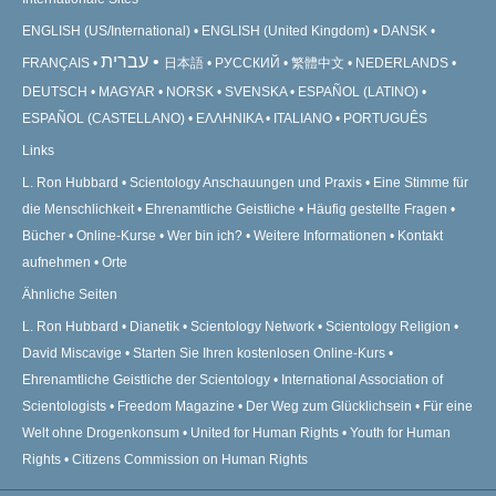
ENGLISH (US/International)
ENGLISH (United Kingdom)
DANSK
עברית
FRANÇAIS
日本語
РУССКИЙ
繁體中文
NEDERLANDS
DEUTSCH
MAGYAR
NORSK
SVENSKA
ESPAÑOL (LATINO)
ESPAÑOL (CASTELLANO)
ΕΛΛΗΝΙΚA
ITALIANO
PORTUGUÊS
Links
L. Ron Hubbard
Scientology Anschauungen und Praxis
Eine Stimme für
die Menschlichkeit
Ehrenamtliche Geistliche
Häufig gestellte Fragen
Bücher
Online-Kurse
Wer bin ich?
Weitere Informationen
Kontakt
aufnehmen
Orte
Ähnliche Seiten
L. Ron Hubbard
Dianetik
Scientology Network
Scientology Religion
David Miscavige
Starten Sie Ihren kostenlosen Online-Kurs
Ehrenamtliche Geistliche der Scientology
International Association of
Scientologists
Freedom Magazine
Der Weg zum Glücklichsein
Für eine
Welt ohne Drogenkonsum
United for Human Rights
Youth for Human
Rights
Citizens Commission on Human Rights