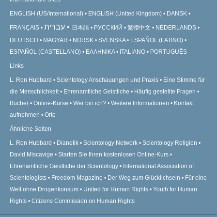
ENGLISH (US/International)
ENGLISH (United Kingdom)
DANSK
עברית
FRANÇAIS
日本語
РУССКИЙ
繁體中文
NEDERLANDS
DEUTSCH
MAGYAR
NORSK
SVENSKA
ESPAÑOL (LATINO)
ESPAÑOL (CASTELLANO)
ΕΛΛΗΝΙΚA
ITALIANO
PORTUGUÊS
Links
L. Ron Hubbard
Scientology Anschauungen und Praxis
Eine Stimme für
die Menschlichkeit
Ehrenamtliche Geistliche
Häufig gestellte Fragen
Bücher
Online-Kurse
Wer bin ich?
Weitere Informationen
Kontakt
aufnehmen
Orte
Ähnliche Seiten
L. Ron Hubbard
Dianetik
Scientology Network
Scientology Religion
David Miscavige
Starten Sie Ihren kostenlosen Online-Kurs
Ehrenamtliche Geistliche der Scientology
International Association of
Scientologists
Freedom Magazine
Der Weg zum Glücklichsein
Für eine
Welt ohne Drogenkonsum
United for Human Rights
Youth for Human
Rights
Citizens Commission on Human Rights