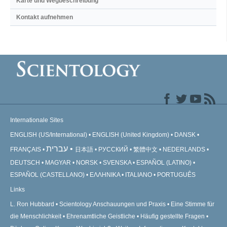
Karte und Wegbeschreibung
Kontakt aufnehmen
Internationale Sites
ENGLISH (US/International)
ENGLISH (United Kingdom)
DANSK
עברית
FRANÇAIS
日本語
РУССКИЙ
繁體中文
NEDERLANDS
DEUTSCH
MAGYAR
NORSK
SVENSKA
ESPAÑOL (LATINO)
ESPAÑOL (CASTELLANO)
ΕΛΛΗΝΙΚA
ITALIANO
PORTUGUÊS
Links
L. Ron Hubbard
Scientology Anschauungen und Praxis
Eine Stimme für
die Menschlichkeit
Ehrenamtliche Geistliche
Häufig gestellte Fragen